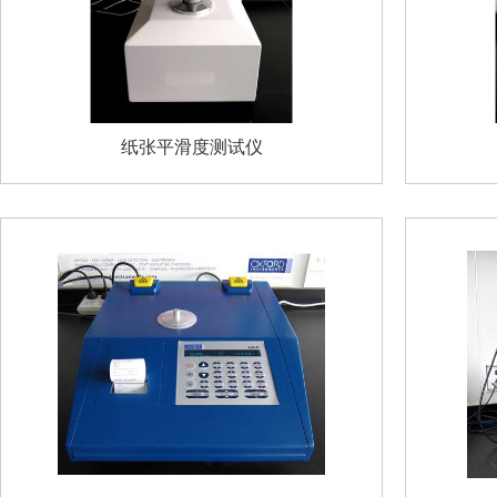
纸张平滑度测试仪