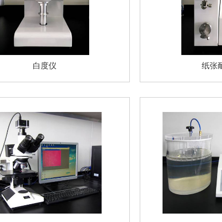
白度仪
纸张