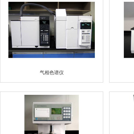
气相色谱仪