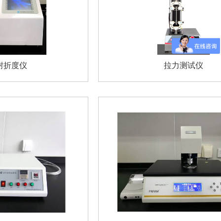
耐折度仪
拉力测试仪