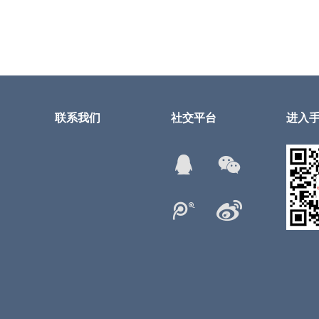
联系我们
社交平台
进入