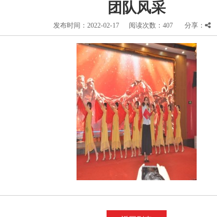
团队风采
发布时间：2022-02-17
阅读次数：
407
分享：