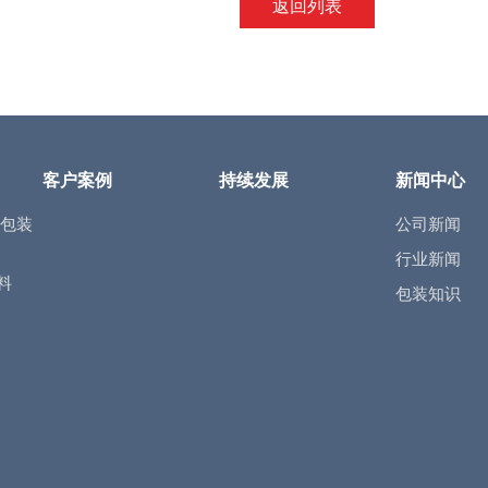
返回列表
客户案例
持续发展
新闻中心
列包装
公司新闻
行业新闻
料
包装知识