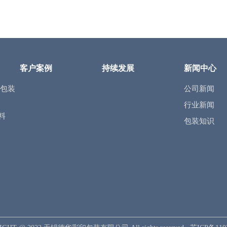
客户案例
持续发展
新闻中心
列包装
公司新闻
行业新闻
料
包装知识