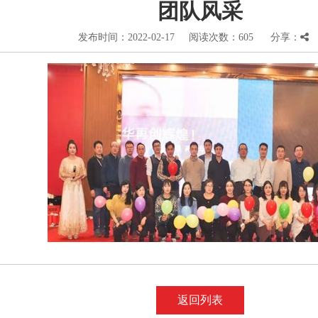
团队风采
发布时间：2022-02-17
阅读次数：
605
分享：
返回列表