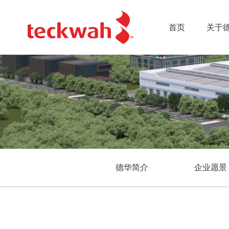
首页
关于
德华简介
企业愿景